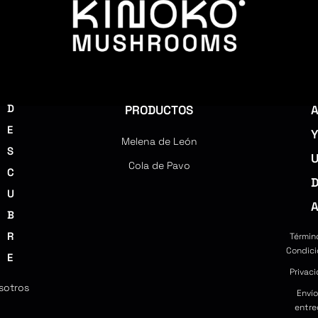
D
PRODUCTOS
E
Melena de León
S
Cola de Pavo
C
U
B
R
Términ
Condici
E
Privac
sotros
Envío
entre