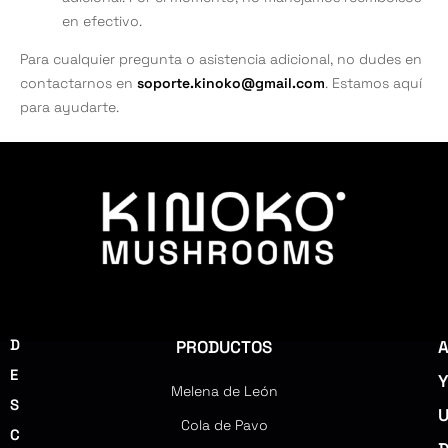
en efectivo.
Para cualquier pregunta o asistencia adicional, no dudes en
contactarnos en
soporte.kinoko@gmail.com
. Estamos aquí
para ayudarte.
D
PRODUCTOS
E
Melena de León
S
Cola de Pavo
C